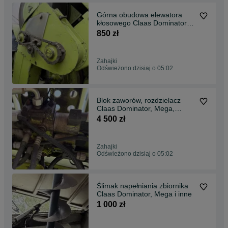
Górna obudowa elewatora
kłosowego Claas Dominator
118, Commandor, Mega,
850 zł
Medion i inne
Zahajki
Odświeżono dzisiaj o 05:02
Blok zaworów, rozdzielacz
Claas Dominator, Mega,
Commandor i inne
4 500 zł
Zahajki
Odświeżono dzisiaj o 05:02
Ślimak napełniania zbiornika
Claas Dominator, Mega i inne
1 000 zł