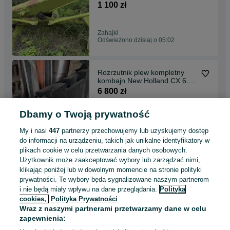
i inne
1 100 zł
Zahajki
Odświeżono dzisiaj o 05:02
Rozrzutnik plew kompletny
kombajn New Holland CX 6.80
inne
6 800 zł
Dbamy o Twoją prywatność
Zahajki
Odświeżono dzisiaj o 05:02
My i nasi
447
partnerzy przechowujemy lub uzyskujemy dostęp
do informacji na urządzeniu, takich jak unikalne identyfikatory w
plikach cookie w celu przetwarzania danych osobowych.
Siłownik podnoszenia heder
Użytkownik może zaakceptować wybory lub zarządzać nimi,
kombajn Deutz Fahr M 2680
klikając poniżej lub w dowolnym momencie na stronie polityki
2780 inne
1 400 zł
prywatności. Te wybory będą sygnalizowane naszym partnerom
i nie będą miały wpływu na dane przeglądania.
Polityka
cookies,
Polityka Prywatności
Zahajki
Wraz z naszymi partnerami przetwarzamy dane w celu
Odświeżono dzisiaj o 05:02
zapewnienia: