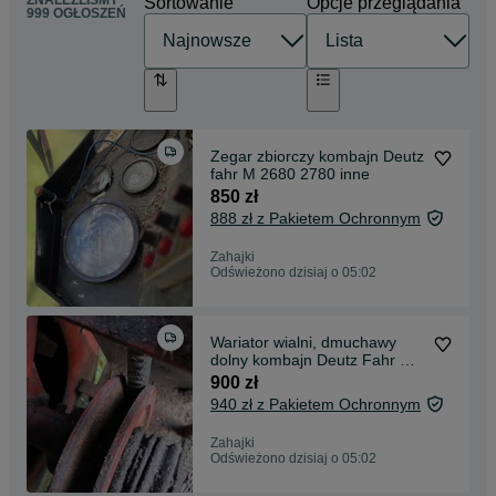
ZNALEŹLIŚMY
Sortowanie
Opcje przeglądania
999 OGŁOSZEŃ
Zegar zbiorczy kombajn Deutz
fahr M 2680 2780 inne
850 zł
888 zł z Pakietem Ochronnym
Zahajki
Odświeżono dzisiaj o 05:02
Wariator wialni, dmuchawy
dolny kombajn Deutz Fahr M
2680 2780 inne
900 zł
940 zł z Pakietem Ochronnym
Zahajki
Odświeżono dzisiaj o 05:02