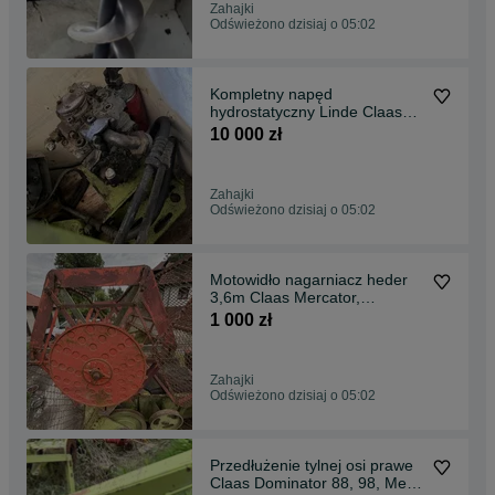
Zahajki
Odświeżono dzisiaj o 05:02
Kompletny napęd
hydrostatyczny Linde Claas
Dominator 76, 86 i inne
10 000 zł
Zahajki
Odświeżono dzisiaj o 05:02
Motowidło nagarniacz heder
3,6m Claas Mercator,
Protector i inne
1 000 zł
Zahajki
Odświeżono dzisiaj o 05:02
Przedłużenie tylnej osi prawe
Claas Dominator 88, 98, Mega